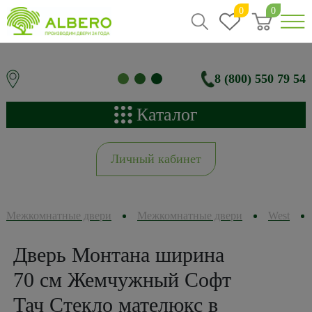
0
0
8 (800) 550 79 54
Каталог
Личный кабинет
Межкомнатные двери
Межкомнатные двери
West
Дверь Монтана ширина
70 см Жемчужный Софт
Тач Стекло мателюкс в