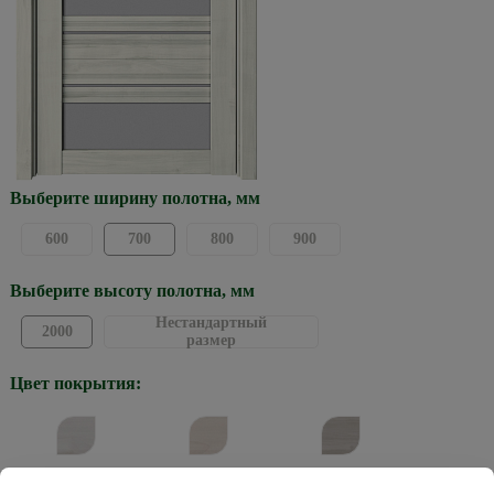
Выберите ширину полотна, мм
600
700
800
900
Выберите высоту полотна, мм
Нестандартный
2000
размер
Цвет покрытия:
Жемчужный
Кремовый
Графит