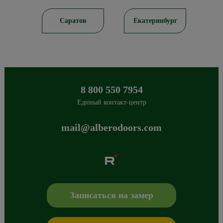
ирск
Саратов
Екатеринбург
8 800 550 7954
Единый контакт-центр
mail@alberodoors.com
Albero
Сибиряков-Гвардейцев 49/3
630088
Новосибирск
,
+7 800 765 43 42
mail@alberodoors.com
,
Записаться на замер