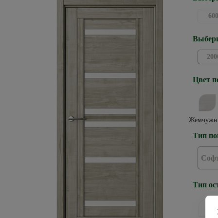
60
Выбери
200
Цвет п
Жемчужн
Тип по
Софт
Тип ос