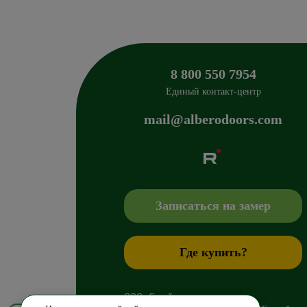
8 800 550 7954
Единый контакт-центр
mail@alberodoors.com
Albero
Сибиряков-Гвардейцев 49/3
630088
Новосиб
+7 800 765 43 42
mail@alberodoors.com
,
Записаться на замер
Где купить?
ООО «Стройгранд»