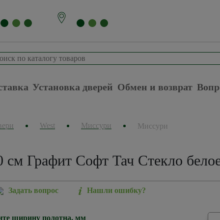
ставка
Установка дверей
Обмен и возврат
Вопр
вери
West
Миссури
Миссури
 см Графит Софт Тач Стекло белое
Задать вопрос
Нашли ошибку?
те ширину полотна, мм