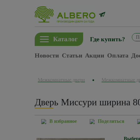
Каталог
Где купить?
Новости
Статьи
Акции
Оплата
До
Межкомнатные двери
Межкомнатные д
Дверь Миссури ширина 80
В избранное
Поделиться
Выбери