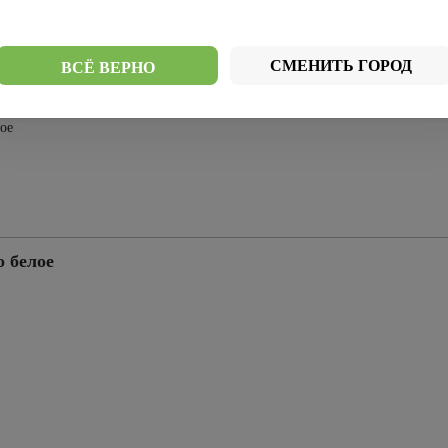
Стекло
лое
Стекло черное
мателюкс
СМЕНИТЬ ГОРОД
ВСЁ ВЕРНО
ое
 белое