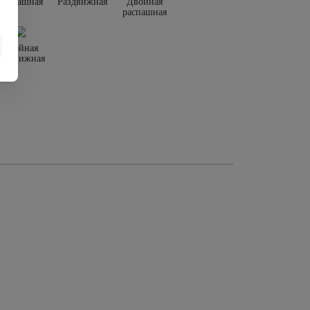
Распашная
Раздвижная
Двойная
распашная
Двойная
раздвижная