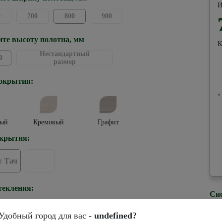
И
0
700
800
900
те высоту полотна, мм
К
Нестандартный
0
размер
окрытия:
•
ый
Кремовый
Графит
крытия:
 Тач
текления:
Си
Удобный город для вас -
undefined?