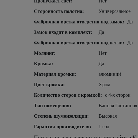
Пропускает свет:
Нет
Сторонность полотна:
Универсальное
Фабричная врезка отверстия под замок:
Да
Замок входит в комплект:
Да
Фабричная врезка отверстия под петли:
Да
Молдинг:
Нет
Кромка:
Да
Материал кромки:
алюминий
Цвет кромки:
Хром
Количество сторон с кромкой:
с 4-х сторон
Тип помещения:
Ванная Гостинная
Степень шумоизоляции:
Высокая
Гарантия производителя:
1 год
Погонажные изделия вы можете найти в Ка