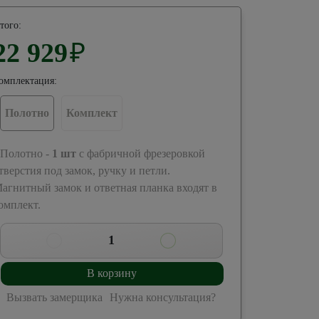
того:
22 929
₽
омплектация:
Полотно
Комплект
 Полотно -
1
шт
с фабричной фрезеровкой
тверстия под замок, ручку и петли.
агнитный замок и ответная планка входят в
омплект.
1
В корзину
Вызвать замерщика
Нужна консультация?