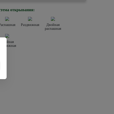
тема открывания:
Распашная
Раздвижная
Двойная
распашная
Двойная
аздвижная