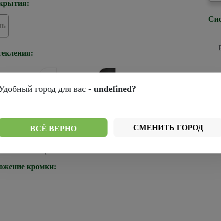
крытия:
Сис
ль
текления:
Удобный город для вас -
undefined?
р
рей
Стекло белое
Стекло черное
ромки:
СМЕНИТЬ ГОРОД
ВСЁ ВЕРНО
Черная
ожение кромки: