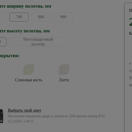
те ширину полотна, мм
И
700
800
900
те высоту полотна, мм
К
Нестандартный
0
размер
окрытия:
•
о
М
Слоновая кость
Латте
к
Выбрать свой цвет
Мы можем выкрасить двери в любой из 2266 цветов палитр RAL
CLASSIC и NCS