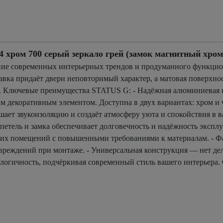
ром 700 серый зеркало грей (замок магнитный хром
ие современных интерьерных трендов и продуманного функцион
авка придаёт двери неповторимый характер, а матовая поверхнос
. Ключевые преимущества STATUS G: - Надёжная алюминиевая к
 декоративным элементом. Доступна в двух вариантах: хром и 
ает звукоизоляцию и создаёт атмосферу уюта и спокойствия в в
етель и замка обеспечивает долговечность и надёжность эксплу
гих помещений с повышенными требованиями к материалам. - Фа
реждений при монтаже. - Универсальная конструкция — нет де
кологичность, подчёркивая современный стиль вашего интерьера.