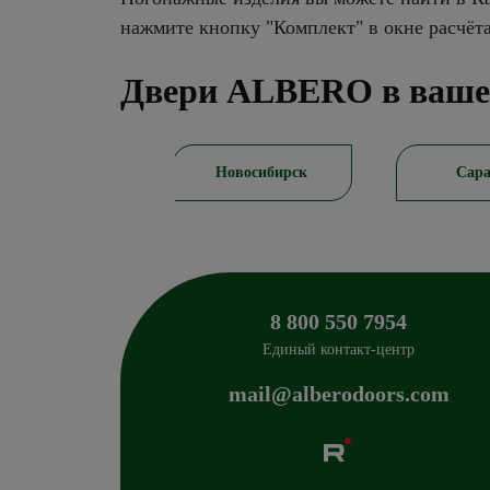
нажмите кнопку "Комплект" в окне расчёт
Двери ALBERO в ваше
Новосибирск
Саратов
Ека
8 800 550 7954
Единый контакт-центр
mail@alberodoors.com
Albero
Сибиряков-Гвардейцев 49/3
630088
Новосиб