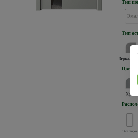
Тип по
Эма
Тип ос
Зеркало г
Цвет к
Хром
Распол
с 4-х сторон