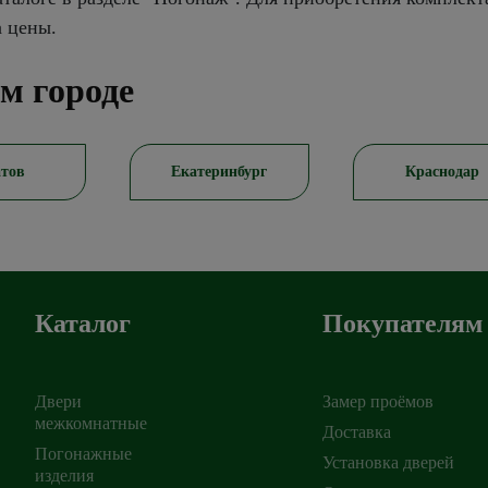
а цены.
м городе
теринбург
Краснодар
Самар
Каталог
Покупателям
Двери
Замер проёмов
межкомнатные
Доставка
Погонажные
Установка дверей
ирск
изделия
,