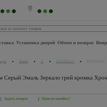
ставка
Установка дверей
Обмен и возврат
Вопр
вери
Status
G
STATUS G
STATUS G
м Серый Эмаль Зеркало грей кромка Хром
Задать вопрос
Нашли ошибку?