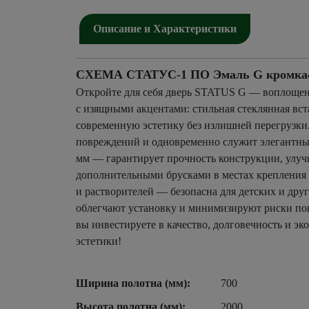
Описание и Характеристики
СХЕМА СТАТУС-1 ПО Эмаль G кромка4 х
Откройте для себя дверь STATUS G — воплощен
с изящными акцентами: стильная стеклянная вст
современную эстетику без излишней перегрузки
повреждений и одновременно служит элегантным
мм — гарантирует прочность конструкции, улучш
дополнительными брусками в местах крепления п
и растворителей — безопасна для детских и дру
облегчают установку и минимизируют риски пов
вы инвестируете в качество, долговечность и э
эстетики!
Ширина полотна (мм):
700
Высота полотна (мм):
2000