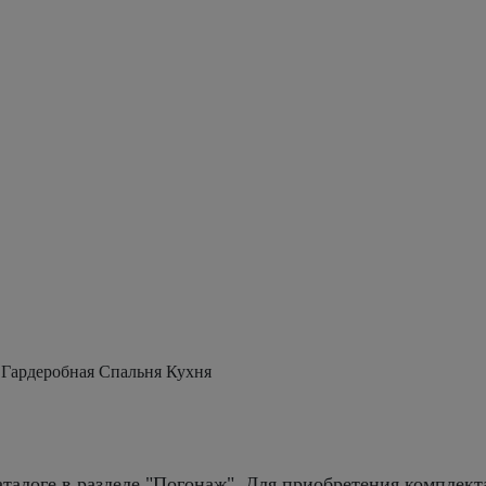
 Гардеробная Спальня Кухня
талоге в разделе "Погонаж". Для приобретения комплект